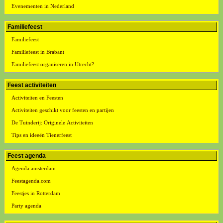
Evenementen in Nederland
Familiefeest
Familiefeest
Familiefeest in Brabant
Familiefeest organiseren in Utrecht?
Feest activiteiten
Activiteiten en Feesten
Activiteiten geschikt voor feesten en partijen
De Tuinderij: Originele Activiteiten
Tips en ideeën Tienerfeest
Feest agenda
Agenda amsterdam
Feestagenda.com
Feestjes in Rotterdam
Party agenda