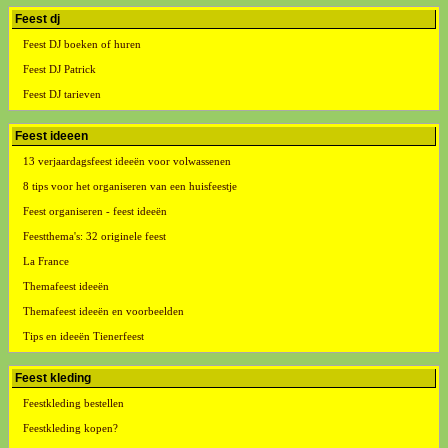
Feest dj
Feest DJ boeken of huren
Feest DJ Patrick
Feest DJ tarieven
Feest ideeen
13 verjaardagsfeest ideeën voor volwassenen
8 tips voor het organiseren van een huisfeestje
Feest organiseren - feest ideeën
Feestthema's: 32 originele feest
La France
Themafeest ideeën
Themafeest ideeën en voorbeelden
Tips en ideeën Tienerfeest
Feest kleding
Feestkleding bestellen
Feestkleding kopen?