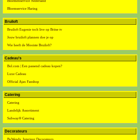
Bloemenservice Nederland
Bloemservice Haring
Bruiloft
Bruiloft Eugenie toch live op Britse tv
Jouw bruiloft plannen doe je op
Wie heeft de Mooiste Bruiloft?
Cadeau's
Bol.com | Een passend cadeau kopen?
Luxe Cadeau
Official Ajax Fanshop
Catering
Catering
Landelijk Assortiment
Subway® Catering
Decorateurs
ByWendy, Interieur Decorateurs